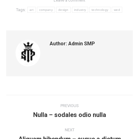
Leave a comment
Tags:
art
company
design
industry
technology
wed
Author:
Admin SMP
Post
PREVIOUS
navigation
Nulla – sodales odio nulla
Previous
post:
NEXT