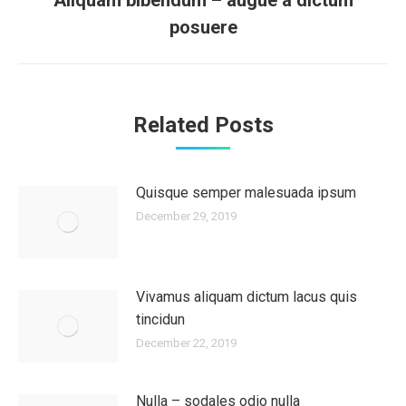
Aliquam bibendum – augue a dictum
Next
posuere
post:
Related Posts
Quisque semper malesuada ipsum
December 29, 2019
Vivamus aliquam dictum lacus quis
tincidun
December 22, 2019
Nulla – sodales odio nulla